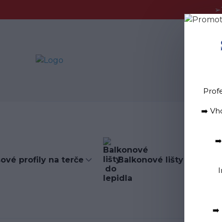
➢
Blog
D
Prof
➡️ Vh
➡
ové profily na terče
Balkonové lišty do lepid
I
➡️