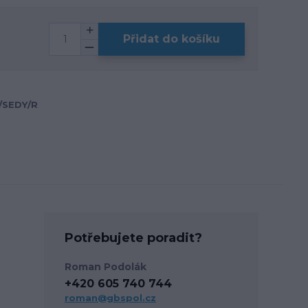
Přidat do košíku
/SEDY/R
Potřebujete poradit?
Roman Podolák
+420 605 740 744
roman@gbspol.cz