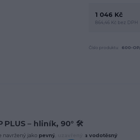
1 046 Kč
864,46 Kč
bez DPH
Číslo produktu:
600-OP
PLUS – hliník, 90° 🛠️
e navržený jako
pevný, uzavřený a vodotěsný