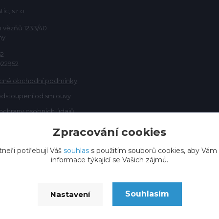
ic, s.r.o
h vězňů 1233/40
ny
52
922952
cné obchodní podmínky
odstoupení od smlouvy
ochrany osobních údajů
Zpracování cookies
tneři potřebují Váš
souhlas
s použitím souborů cookies, aby Vám
informace týkající se Vašich zájmů.
Souhlasím
Nastavení
Vytvořeno na
Eshop-rychle.cz