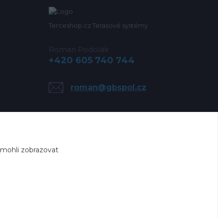
Terceshop.cz Terasové systémy
Roman Podolák
+420 605 740 744
roman@gbspol.cz
 mohli zobrazovat