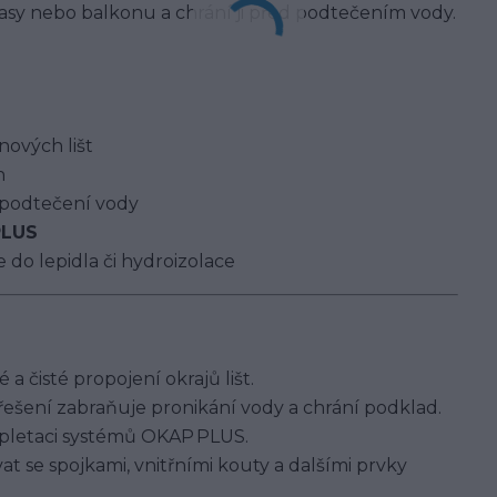
rasy nebo balkonu a chrání ji před podtečením vody.
nových lišt
h
 podtečení vody
PLUS
 do lepidla či hydroizolace
 a čisté propojení okrajů lišt.
řešení zabraňuje pronikání vody a chrání podklad.
pletaci systémů OKAP PLUS.
t se spojkami, vnitřními kouty a dalšími prvky