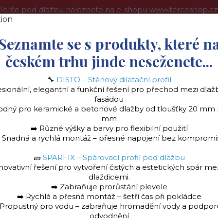
Terče pod dlažbu naleznete na e-shopu www.terceshop.cz
oprava a platba
Kontakt
Obchodní podmínky
Více
Seznamte se s produkty, které n
českém trhu jinde neseženete...
Hledat
🔧
DISTO – Stěnový dilatační profil
esionální, elegantní a funkční řešení pro přechod mezi dlaž
fasádou
odný pro keramické a betonové dlažby od tloušťky 20 mm
mm
➡️ Různé výšky a barvy pro flexibilní použití
️ Snadná a rychlá montáž – přesné napojení bez kompromi
la
Stěnový dilatační profil "DISTO" Ukončovac
🧱
SPARFIX – Spárovací profil pod dlažbu
novativní řešení pro vytvoření čistých a estetických spár me
dlaždicemi.
➡️ Zabraňuje prorůstání plevele
➡️ Rychlá a přesná montáž – šetří čas při pokládce
 Propustný pro vodu – zabraňuje hromadění vody a podpor
odvodnění