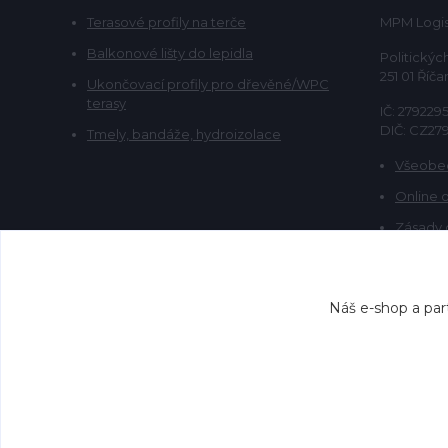
Terasové profily na terče
MPM Logist
Balkonové lišty do lepidla
Politickýc
251 01 Říča
Ukončovací profily pro dřevěné/WPC
terasy
IČ: 279229
DIČ: CZ27
Tmely, bandáže, hydroizolace
Všeobe
Online 
Zásady 
Náš e-shop a par