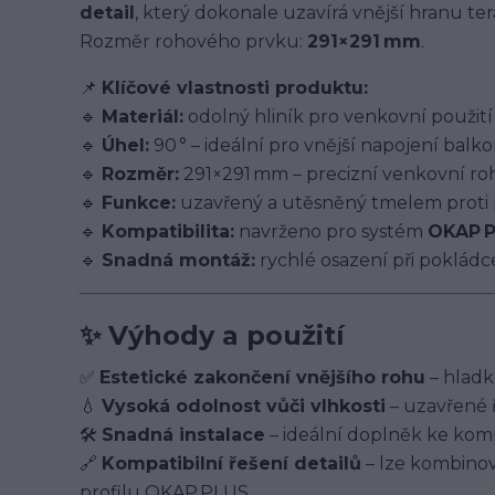
detail
, který dokonale uzavírá vnější hranu te
Rozměr rohového prvku:
291×291 mm
.
📌
Klíčové vlastnosti produktu:
🔹
Materiál:
odolný hliník pro venkovní použití
🔹
Úhel:
90 ° – ideální pro vnější napojení balko
🔹
Rozměr:
291×291 mm – precizní venkovní ro
🔹
Funkce:
uzavřený a utěsněný tmelem proti
🔹
Kompatibilita:
navrženo pro systém
OKAP 
🔹
Snadná montáž:
rychlé osazení při pokládce
✨
Výhody a použití
✅
Estetické zakončení vnějšího rohu
– hladké
💧
Vysoká odolnost vůči vlhkosti
– uzavřené 
🛠️
Snadná instalace
– ideální doplněk ke kom
🔗
Kompatibilní řešení detailů
– lze kombinova
profilu OKAP PLUS.