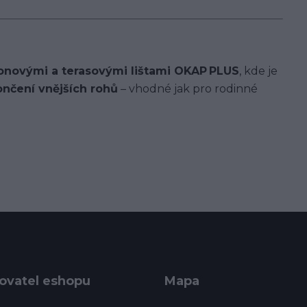
onovými a terasovými lištami OKAP PLUS
, kde je
ončení vnějších rohů
– vhodné jak pro rodinné
ovatel eshopu
Mapa