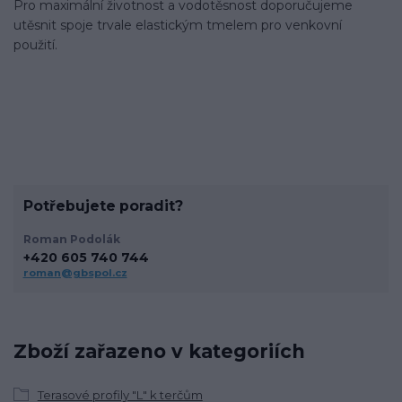
Pro maximální životnost a vodotěsnost doporučujeme
utěsnit spoje trvale elastickým tmelem pro venkovní
použití.
Potřebujete poradit?
Roman Podolák
+420 605 740 744
roman@gbspol.cz
Zboží zařazeno v kategoriích
Terasové profily "L" k terčům