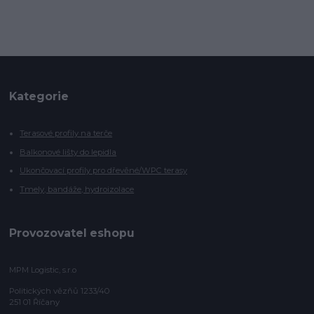
Kategorie
Terasové profily na terče
Balkonové lišty do lepidla
Ukončovací profily pro dřevěné/WPC terasy
Tmely, bandáže, hydroizolace
Provozovatel eshopu
MPM Logistic, s.r.o
Politických vězňů 1233/40
251 01 Říčany