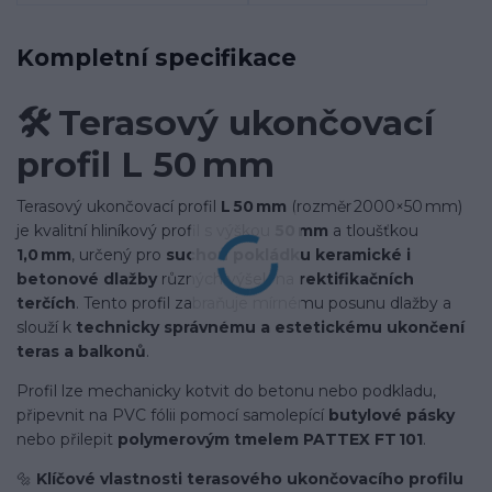
Kompletní specifikace
🛠️
Terasový ukončovací
profil L 50 mm
Terasový ukončovací profil
L 50 mm
(rozměr 2000×50 mm)
je kvalitní hliníkový profil s výškou
50 mm
a tloušťkou
1,0 mm
, určený pro
suchou pokládku keramické i
betonové dlažby
různých výšek na
rektifikačních
terčích
. Tento profil zabraňuje mírnému posunu dlažby a
slouží k
technicky správnému a estetickému ukončení
teras a balkonů
.
Profil lze mechanicky kotvit do betonu nebo podkladu,
připevnit na PVC fólii pomocí samolepící
butylové pásky
nebo přilepit
polymerovým tmelem PATTEX FT 101
.
🔩
Klíčové vlastnosti terasového ukončovacího profilu