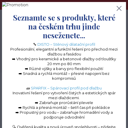
➢Terče pod dlažbu naleznete na e-shopu www.terceshop.cz!➢
Seznamte se s produkty, které
0
ks
+420 605 740 744
0 Kč
na českém trhu jinde
neseženete...
Menu
🔧
DISTO – Stěnový dilatační profil
Profesionální, elegantní a funkční řešení pro přechod mezi
dlažbou a fasádou
➡️ Vhodný pro keramické a betonové dlažby od tloušťky
20 mm po 80 mm
Hledat
➡️ Různé výšky a barvy pro flexibilní použití
➡️ Snadná a rychlá montáž – přesné napojení bez
kompromisů
Úvod
Terasové profily na terče
Terasové profily "L" k terčům
Terasový
ukončovací profil L (2000x50) - hnědá RAL 8017
🧱
SPARFIX – Spárovací profil pod dlažbu
Inovativní řešení pro vytvoření čistých a estetických spár
Terasový ukončovací
mezi dlaždicemi.
➡️ Zabraňuje prorůstání plevele
profil L (2000x50) -
➡️ Rychlá a přesná montáž – šetří čas při pokládce
➡️ Propustný pro vodu – zabraňuje hromadění vody a
hnědá RAL 8017
podporuje odvodnění
🔍 Ověřená kvalita a nová úroveň spolehlivosti – přidejte