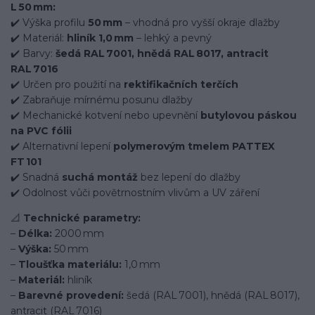
L 50 mm:
✔️ Výška profilu
50 mm
– vhodná pro vyšší okraje dlažby
✔️ Materiál:
hliník 1,0 mm
– lehký a pevný
✔️ Barvy:
šedá RAL 7001, hnědá RAL 8017, antracit
RAL 7016
✔️ Určen pro použití na
rektifikačních terčích
✔️ Zabraňuje mírnému posunu dlažby
✔️ Mechanické kotvení nebo upevnění
butylovou páskou
na PVC fólii
✔️ Alternativní lepení
polymerovým tmelem PATTEX
FT 101
✔️ Snadná
suchá montáž
bez lepení do dlažby
✔️ Odolnost vůči povětrnostním vlivům a UV záření
📐
Technické parametry:
–
Délka:
2000 mm
–
Výška:
50 mm
–
Tloušťka materiálu:
1,0 mm
–
Materiál:
hliník
–
Barevné provedení:
šedá (RAL 7001), hnědá (RAL 8017),
antracit (RAL 7016)