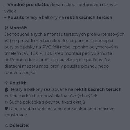
–
Vhodné pro dlažbu:
keramickou i betonovou různých
výšek
–
Použití:
terasy a balkony na
rektifikačních terčích
🛠️
Montáž:
Jednoduchá a rychlá montáž terasových profilů (terasových
lišt) se provádí mechanickou fixací, pomocí samolepící
butylové pásky na PVC fólii nebo lepením polymerovým
tmelem PATTEX FT 101. Před montáží pečlivě změřte
potřebnou délku profilu a upravte jej dle potřeby. Na
dilatační mezeru mezi profily použijte plošnou nebo
rohovou spojku.
💡
Použití:
🏠 Terasy a balkony realizované na
rektifikačních terčích
🧱 Keramická i betonová dlažba různých výšek
⚙️ Suchá pokládka s pevnou fixací okrajů
🛡️ Dlouhodobá odolnost a estetické ukončení terasové
konstrukce
⚠️
Důležité: