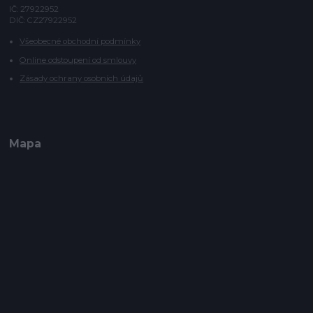
IČ: 27922952
DIČ: CZ27922952
Všeobecné obchodní podmínky
Online odstoupení od smlouvy
Zásady ochrany osobních údajů
Mapa