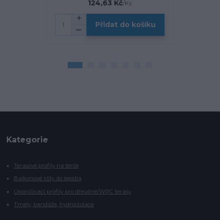
124,63 Kč
/
Ks
Přidat do košíku
Kategorie
Terasové profily na terče
Balkonové lišty do lepidla
Ukončovací profily pro dřevěné/WPC terasy
Tmely, bandáže, hydroizolace