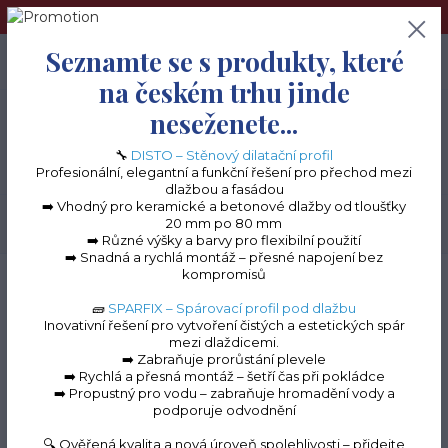
➢Terče pod dlažbu naleznete na e-shopu www.terceshop.cz!➢
Seznamte se s produkty, které
0
ks
+420 605 740 744
0 Kč
na českém trhu jinde
neseženete...
Menu
🔧
DISTO – Stěnový dilatační profil
Profesionální, elegantní a funkční řešení pro přechod mezi
dlažbou a fasádou
➡️ Vhodný pro keramické a betonové dlažby od tloušťky
20 mm po 80 mm
Hledat
➡️ Různé výšky a barvy pro flexibilní použití
➡️ Snadná a rychlá montáž – přesné napojení bez
kompromisů
Úvod
Terasové profily na terče
Terče pod dlažbu rektifikační / nastavitelné
Antivibrační podložka na hlavu rektifikačního terče
🧱
SPARFIX – Spárovací profil pod dlažbu
Inovativní řešení pro vytvoření čistých a estetických spár
Antivibrační podložka na
mezi dlaždicemi.
➡️ Zabraňuje prorůstání plevele
hlavu rektifikačního
➡️ Rychlá a přesná montáž – šetří čas při pokládce
➡️ Propustný pro vodu – zabraňuje hromadění vody a
terče
podporuje odvodnění
🔍 Ověřená kvalita a nová úroveň spolehlivosti – přidejte