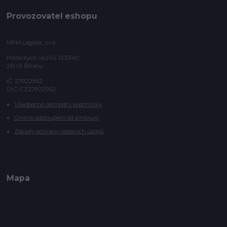
Provozovatel eshopu
MPM Logistic, s.r.o
Politických vězňů 1233/40
251 01 Říčany
IČ: 27922952
DIČ: CZ27922952
Všeobecné obchodní podmínky
Online odstoupení od smlouvy
Zásady ochrany osobních údajů
Mapa