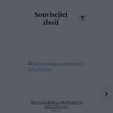
Související
7
zboží
Terč pod dlažbu rektifikační H
Terč pod 
200-270 mm
Skladem