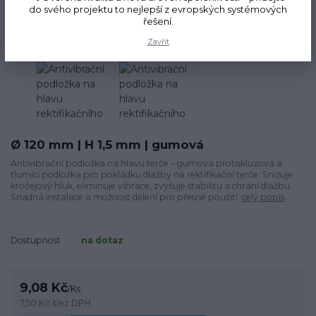
do svého projektu to nejlepší z evropských systémových
řešení.
Zavřít
Ø 120 mm | H 1,5 mm | gumová
Antivibrační podložka na hlavu terče – gumová protiskluzová a
tlumící podložka pro pokládku dlažby na rektifikační terče. Snižuje
kročejový hluk, eliminuje vibrace, zvyšuje stabilitu a chrání dlažbu.
Snadná instalace a možnost dělení pro přesné použití.
celý popis
Dostupnost
na dotaz
9,08 Kč
/
Ks
7,50 Kč
bez DPH