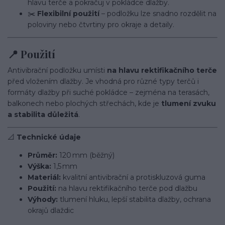
hlavu terče a pokračuj v pokládce dlažby.
✂️
Flexibilní použití
– podložku lze snadno rozdělit na
poloviny nebo čtvrtiny pro okraje a detaily.
📍 Použití
Antivibrační podložku umísti
na hlavu rektifikačního terče
před vložením dlažby. Je vhodná pro různé typy terčů i
formáty dlažby při suché pokládce – zejména na terasách,
balkonech nebo plochých střechách, kde je
tlumení zvuku
a stabilita důležitá
.
📐
Technické údaje
Průměr:
120 mm (běžný)
Výška:
1,5 mm
Materiál:
kvalitní antivibrační a protiskluzová guma
Použití:
na hlavu rektifikačního terče pod dlažbu
Výhody:
tlumení hluku, lepší stabilita dlažby, ochrana
okrajů dlaždic