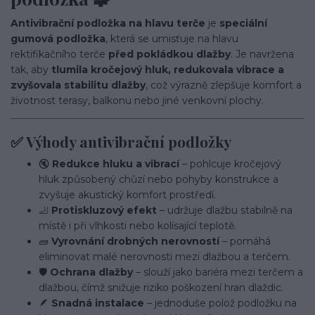
Antivibrační podložka na hlavu terče
je
speciální
gumová podložka
, která se umisťuje na hlavu
rektifikačního terče
před pokládkou dlažby
. Je navržena
tak, aby
tlumila kročejový hluk, redukovala vibrace a
zvyšovala stabilitu dlažby
, což výrazně zlepšuje komfort a
životnost terasy, balkonu nebo jiné venkovní plochy.
✅ Výhody antivibrační podložky
🔇
Redukce hluku a vibrací
– pohlcuje kročejový
hluk způsobený chůzí nebo pohyby konstrukce a
zvyšuje akustický komfort prostředí.
🦶
Protiskluzový efekt
– udržuje dlažbu stabilně na
místě i při vlhkosti nebo kolísající teplotě.
🧱
Vyrovnání drobných nerovností
– pomáhá
eliminovat malé nerovnosti mezi dlažbou a terčem.
🛡️
Ochrana dlažby
– slouží jako bariéra mezi terčem a
dlažbou, čímž snižuje riziko poškození hran dlaždic.
🪶
Snadná instalace
– jednoduše polož podložku na